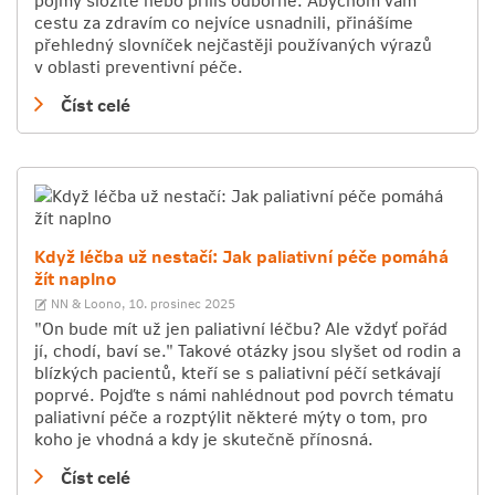
cestu za zdravím co nejvíce usnadnili, přinášíme
přehledný slovníček nejčastěji používaných výrazů
v oblasti preventivní péče.
Číst celé
Když léčba už nestačí: Jak paliativní péče pomáhá
žít naplno
NN & Loono,
10. prosinec 2025
"On bude mít už jen paliativní léčbu? Ale vždyť pořád
jí, chodí, baví se." Takové otázky jsou slyšet od rodin a
blízkých pacientů, kteří se s paliativní péčí setkávají
poprvé. Pojďte s námi nahlédnout pod povrch tématu
paliativní péče a rozptýlit některé mýty o tom, pro
koho je vhodná a kdy je skutečně přínosná.
Číst celé