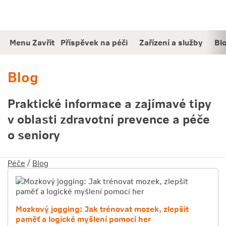
Jděte
Obsah
přímo
na:
Menu
Zavřít
Příspěvek na péči
Zařízení a služby
Bl
Blog
Praktické informace a zajímavé tipy
v oblasti zdravotní prevence a péče
o seniory
Péče
/
Blog
Mozkový jogging: Jak trénovat mozek, zlepšit
paměť a logické myšlení pomocí her