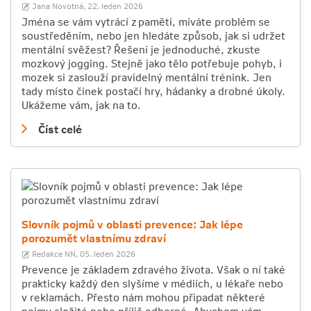
Jana Novotná,
22. leden 2026
Jména se vám vytrácí z paměti, míváte problém se
soustředěním, nebo jen hledáte způsob, jak si udržet
mentální svěžest? Řešení je jednoduché, zkuste
mozkový jogging. Stejně jako tělo potřebuje pohyb, i
mozek si zaslouží pravidelný mentální trénink. Jen
tady místo činek postačí hry, hádanky a drobné úkoly.
Ukážeme vám, jak na to.
Číst celé
Slovník pojmů v oblasti prevence: Jak lépe
porozumět vlastnímu zdraví
Redakce NN,
05. leden 2026
Prevence je základem zdravého života. Však o ní také
prakticky každý den slyšíme v médiích, u lékaře nebo
v reklamách. Přesto nám mohou připadat některé
pojmy složité nebo příliš odborné. Abychom vám