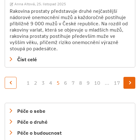
Anna Altová,
25. listopad 2025
Rakovina prostaty představuje druhé nejčastější
nádorové onemocnění mužů a každoročně postihuje
přibližně 9 000 mužů v České republice. Na rozdíl od
rakoviny varlat, která se objevuje u mladších mužů,
rakovina prostaty postihuje především muže ve
vyšším věku, přičemž riziko onemocnění výrazně
stoupá po padesátce.
Číst celé
1
2
3
4
5
6
7
8
9
10
...
17
Péče o sebe
Péče o druhé
Péče o budoucnost