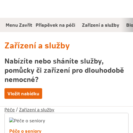
Jděte
Obsah
přímo
na:
Menu
Zavřít
Příspěvek na péči
Zařízení a služby
Bl
Zařízení a služby
Nabízíte nebo sháníte služby,
pomůcky či zařízení pro dlouhodobě
nemocné?
Vložit nabídku
Péče
/
Zařízení a služby
Péče o seniory