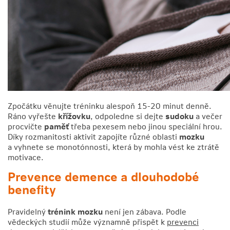
Zpočátku věnujte tréninku alespoň 15-20 minut denně.
Ráno vyřešte
křížovku
, odpoledne si dejte
sudoku
a večer
procvičte
paměť
třeba pexesem nebo jinou speciální hrou.
Díky rozmanitosti aktivit zapojíte různé oblasti
mozku
a vyhnete se monotónnosti, která by mohla vést ke ztrátě
motivace.
Prevence demence a dlouhodobé
benefity
Pravidelný
trénink mozku
není jen zábava. Podle
vědeckých studií může významně přispět k
prevenci