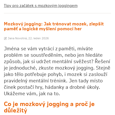
Tipy pro začátek s mozkovým joggingem
Mozkový jogging: Jak trénovat mozek, zlepšit
paměť a logické myšlení pomocí her
Jana Novotná,
22. leden 2026
Jména se vám vytrácí z paměti, míváte
problém se soustředěním, nebo jen hledáte
způsob, jak si udržet mentální svěžest? Řešení
je jednoduché, zkuste mozkový jogging. Stejně
jako tělo potřebuje pohyb, i mozek si zaslouží
pravidelný mentální trénink. Jen tady místo
činek postačí hry, hádanky a drobné úkoly.
Ukážeme vám, jak na to.
Co je
mozkový jogging
a proč je
důležitý