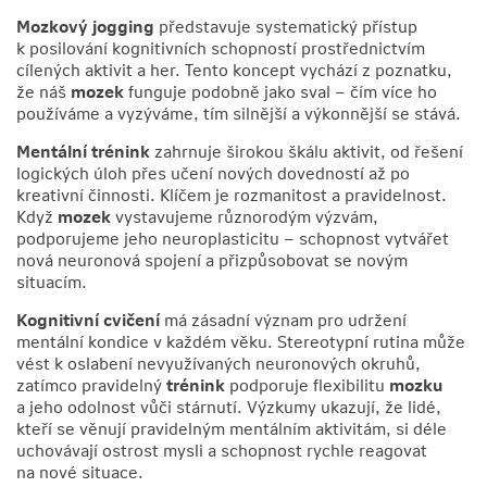
Mozkový jogging
představuje systematický přístup
k posilování kognitivních schopností prostřednictvím
cílených aktivit a her. Tento koncept vychází z poznatku,
že náš
mozek
funguje podobně jako sval – čím více ho
používáme a vyzýváme, tím silnější a výkonnější se stává.
Mentální trénink
zahrnuje širokou škálu aktivit, od řešení
logických úloh přes učení nových dovedností až po
kreativní činnosti. Klíčem je rozmanitost a pravidelnost.
Když
mozek
vystavujeme různorodým výzvám,
podporujeme jeho neuroplasticitu – schopnost vytvářet
nová neuronová spojení a přizpůsobovat se novým
situacím.
Kognitivní cvičení
má zásadní význam pro udržení
mentální kondice v každém věku. Stereotypní rutina může
vést k oslabení nevyužívaných neuronových okruhů,
zatímco pravidelný
trénink
podporuje flexibilitu
mozku
a jeho odolnost vůči stárnutí. Výzkumy ukazují, že lidé,
kteří se věnují pravidelným mentálním aktivitám, si déle
uchovávají ostrost mysli a schopnost rychle reagovat
na nové situace.