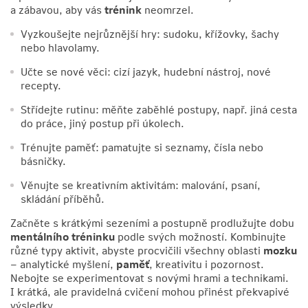
a zábavou, aby vás
trénink
neomrzel.
Vyzkoušejte nejrůznější hry: sudoku, křížovky, šachy
nebo hlavolamy.
Učte se nové věci: cizí jazyk, hudební nástroj, nové
recepty.
Střídejte rutinu: měňte zaběhlé postupy, např. jiná cesta
do práce, jiný postup při úkolech.
Trénujte paměť: pamatujte si seznamy, čísla nebo
básničky.
Věnujte se kreativním aktivitám: malování, psaní,
skládání příběhů.
Začněte s krátkými sezeními a postupně prodlužujte dobu
mentálního tréninku
podle svých možností. Kombinujte
různé typy aktivit, abyste procvičili všechny oblasti
mozku
– analytické myšlení,
paměť
, kreativitu i pozornost.
Nebojte se experimentovat s novými hrami a technikami.
I krátká, ale pravidelná cvičení mohou přinést překvapivé
výsledky.