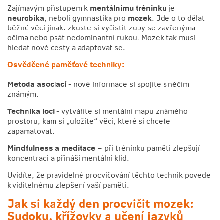
Zajímavým přístupem k
mentálnímu tréninku
je
neurobika
, neboli gymnastika pro
mozek
. Jde o to dělat
běžné věci jinak: zkuste si vyčistit zuby se zavřenýma
očima nebo psát nedominantní rukou. Mozek tak musí
hledat nové cesty a adaptovat se.
Osvědčené paměťové techniky:
Metoda asociací
- nové informace si spojíte s něčím
známým.
Technika loci
- vytváříte si mentální mapu známého
prostoru, kam si „uložíte“ věci, které si chcete
zapamatovat.
Mindfulness a meditace
– při tréninku paměti zlepšují
koncentraci a přináší mentální klid.
Uvidíte, že pravidelné procvičování těchto technik povede
k viditelnému zlepšení vaší paměti.
Jak si každý den procvičit mozek:
Sudoku, křížovky a učení jazyků