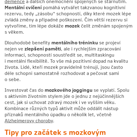
demence
a dalších onemocnění spojených se stárnutím.
Mentální cvičení
pomáhá vytvářet takzvanou kognitivní
rezervu, tedy „zásobu“ schopností, díky které mozek lépe
zvládá změny a případné poškození. Čím větší rezervu si
vytvoříme, tím lépe dokáže
mozek
čelit změnám spojeným
s věkem.
Dlouhodobé benefity
mentálního tréninku
se projeví
nejen ve
zlepšení paměti
, ale i rychlejším zpracování
informací, schopností soustředit se, multitaskingu
i mentální flexibilitě. To vše má pozitivní dopad na kvalitu
života. Lidé, kteří mozek pravidelně trénují, jsou často
déle schopni samostatně rozhodovat a pečovat sami
o sebe.
Investovat čas do
mozkového joggingu
se vyplatí. Spolu
s aktivním životním stylem jde o jednu z nejúčinnějších
cest, jak si uchovat zdravý mozek i ve vyšším věku.
Kombinace různých typů aktivit může oddálit nástup
příznaků mentálního úpadku o několik let, včetně
Alzheimerovy choroby
.
Tipy pro začátek s
mozkovým