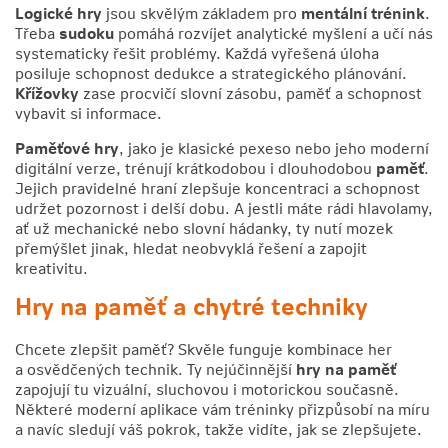
Logické hry
jsou skvělým základem pro
mentální trénink
.
Třeba
sudoku
pomáhá rozvíjet analytické myšlení a učí nás
systematicky řešit problémy. Každá vyřešená úloha
posiluje schopnost dedukce a strategického plánování.
Křížovky
zase procvičí slovní zásobu, paměť a schopnost
vybavit si informace.
Paměťové hry
, jako je klasické pexeso nebo jeho moderní
digitální verze, trénují krátkodobou i dlouhodobou
paměť
.
Jejich pravidelné hraní zlepšuje koncentraci a schopnost
udržet pozornost i delší dobu. A jestli máte rádi hlavolamy,
ať už mechanické nebo slovní hádanky, ty nutí mozek
přemýšlet jinak, hledat neobvyklá řešení a zapojit
kreativitu.
Hry na paměť
a chytré techniky
Chcete zlepšit paměť? Skvěle funguje kombinace her
a osvědčených technik. Ty nejúčinnější
hry na paměť
zapojují tu vizuální, sluchovou i motorickou současně.
Některé moderní aplikace vám tréninky přizpůsobí na míru
a navíc sledují váš pokrok, takže vidíte, jak se zlepšujete.