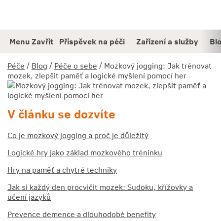
Jděte
Obsah
přímo
na:
Menu
Zavřít
Příspěvek na péči
Zařízení a služby
Bl
Péče
/
Blog
/
Péče o sebe
/ Mozkový jogging: Jak trénovat
mozek, zlepšit paměť a logické myšlení pomocí her
V článku se dozvíte
Co je mozkový jogging a proč je důležitý
Logické hry jako základ mozkového tréninku
Hry na paměť a chytré techniky
Jak si každý den procvičit mozek: Sudoku, křížovky a
učení jazyků
Prevence demence a dlouhodobé benefity