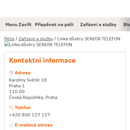
Jděte
Obsah
přímo
na:
Menu
Zavřít
Příspěvek na péči
Zařízení a služby
Bl
Péče
/
Zařízení a služby
/ Linka důvěry SENIOR TELEFON
Kontaktní informace
Adresa
Karoliny Světlé 18
Praha 1
110 00
Česká Republika, Praha
Telefon
+420 800 157 157
E-mailová adresa